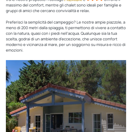
massimo del comfort, mentre gli chalet sono ideali per famiglie e
gruppi di amici che cercano convivialità e relax.
Preferisci la semplicità del campeggio? Le nostre ampie piazzole, a
meno di 200 metri dalla spiaggia, ti permettono di vivere a contatto
con la natura, quasi con i piedi nell’acqua. Qualunque sia la tua
scelta, godrai di un ambiente d’eccezione, che unisce comfort
moderno e vicinanza al mare, per un soggiorno su misura e ricco di
emozioni.
Scopri
i
nostri
alloggi