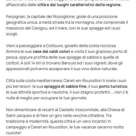
affascinato dalle
città e dai luoghi caratteristici della regione.
Perpignan, la capitale del Rossiglione, gode di una posizione
geografica unica, a metà strada tra la montagna, che comprende il
massiccio del Canigou, ed il mare, con le sue spiagge ed i suoi
scogli.
Vieni a passeggiare a Collioure, gioiello della costa rocciosa.
Ammira le sue
case dai caldi colori
e visita il suo grazioso porto di
pesca, oppure profitta delle sue spiagge di sabbia o quelle di
ciottoli. A soli 14 km si trovano Banyuls ed i suoi vigneti, dove gli
appassionati potranno assaporare il suo vino dolce naturale.
Città sulla costa mediterranea, Canet-en-Roussillon ti svela i suoi
più bei tesori: la sua
spiaggia di sabbia fine
, il suo
porto turistico
,
le sue attività sportive e nautiche, il suo stagno protetto … non c’è
nulla di meglio per occupare le tue giornate.
Non dimenticare di recarti al Castello Vicecomitale, alla Chiesa di
Saint Jacques e di fare un giro nella vecchia cittadina. Tra
tradizione e modernità, questa città è un vero incanto! In
campeggio a Canet en Roussillon, le tue vacanze saranno molto
riuscite!