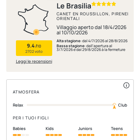
Le Brasilia
CANET EN ROUSSILLON, PIRENEI
ORIENTALI
Villaggio aperto dal 18/4/2026
al 10/10/2026
Alta stagione
: dal 4/7/2026 al 28/8/2026
9.4
/
Bassa stagione
: dall'apertura al
10
3/7/2026 e dal 29/8/2026 à la fermeture
2702 voto
Leggi le recensioni
ATMOSFERA
Relax
Club
PER I TUOI FIGLI
babies
kids
juniors
teens